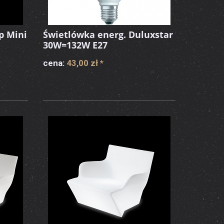
p Mini
Świetlówka energ. Duluxstar
30W=132W E27
cena:
43,00 zł
*