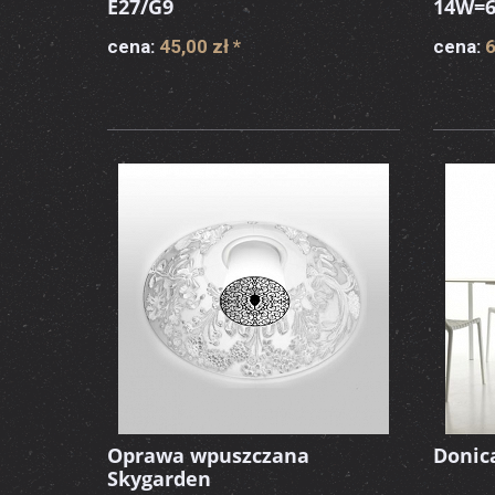
E27/G9
14W=6
cena:
45,00 zł
*
cena:
6
Oprawa wpuszczana
Donic
Skygarden