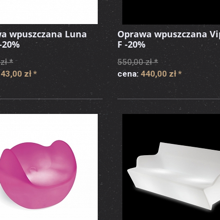
a wpuszczana Luna
Oprawa wpuszczana Vi
 -20%
F -20%
zł *
550,00 zł *
43,00 zł
*
cena:
440,00 zł
*