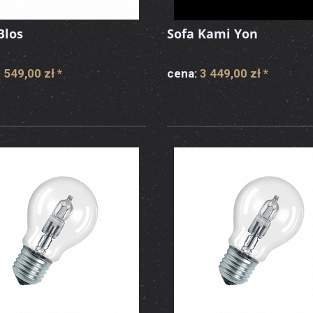
Blos
Sofa Kami Yon
 549,00 zł
*
cena:
3 449,00 zł
*