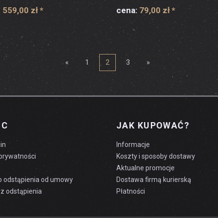
 559,00 zł
*
cena:
79,00 zł
*
«
1
2
3
»
OC
JAK KUPOWAĆ?
in
Informacje
 prywatności
Koszty i sposoby dostawy
Aktualne promocje
o odstąpienia od umowy
Dostawa firmą kurierską
z odstąpienia
Płatności