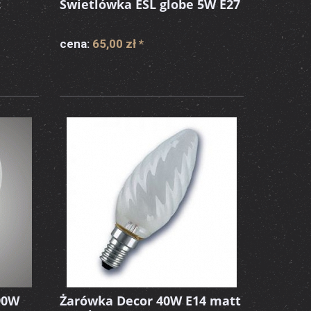
c
Świetlówka ESL globe 5W E27
cena:
65,00 zł
*
90W
Żarówka Decor 40W E14 matt