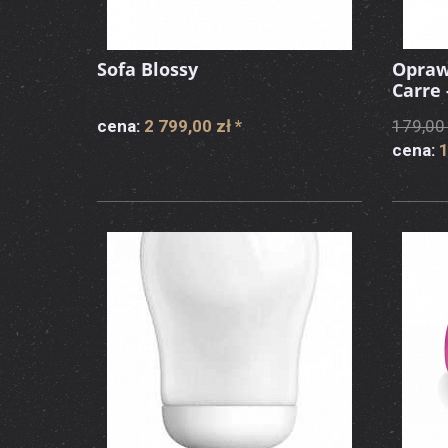
Sofa Blossy
Opraw
Carre
cena:
2 799,00 zł
*
179,00 
cena:
1