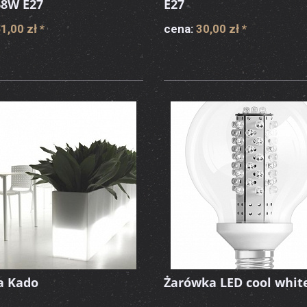
8W E27
E27
1,00 zł
*
cena:
30,00 zł
*
a Kado
Żarówka LED cool whit