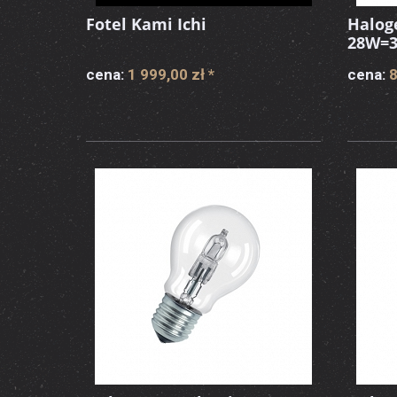
Fotel Kami Ichi
Haloge
28W=3
cena:
1 999,00 zł
*
cena:
8