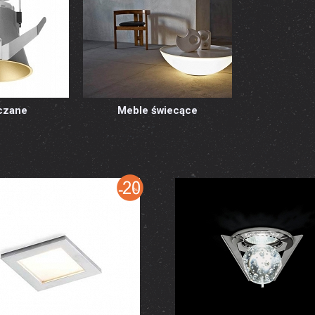
czane
Meble świecące