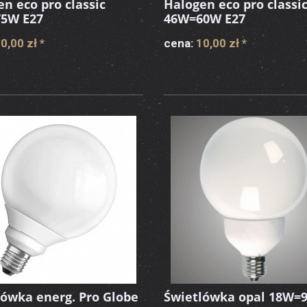
n eco pro classic
Halogen eco pro classi
5W E27
46W=60W E27
0,00 zł
*
cena:
10,00 zł
*
lówka energ. Pro Globe
Świetlówka opal 18W=