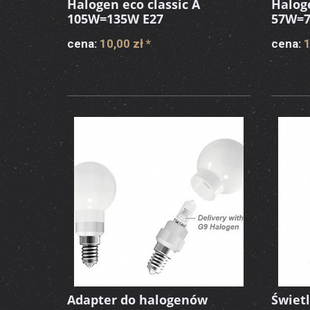
Halogen eco classic A
Haloge
105W=135W E27
57W=7
cena:
10,00 zł
*
cena:
1
Adapter do halogenów
Świet