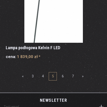
Lampa podłogowa Kelvin F LED
cena:
1 839,00 zł
*
«
3
4
5
6
7
»
NEWSLETTER