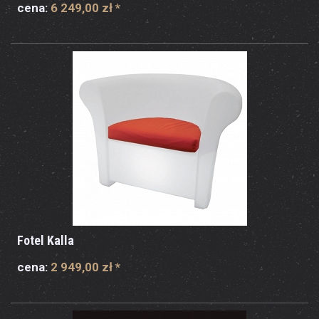
cena:
6 249,00 zł
*
Fotel Kalla
cena:
2 949,00 zł
*