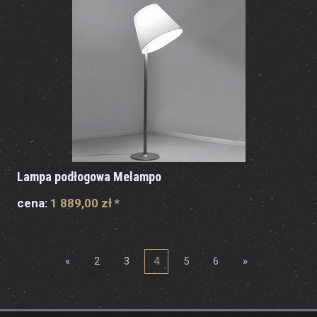
Lampa podłogowa Melampo
cena:
1 889,00 zł
*
«
2
3
4
5
6
»